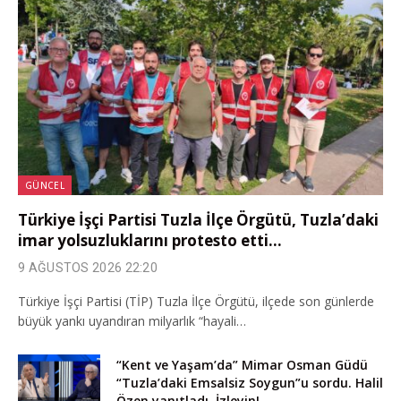
GÜNCEL
Türkiye İşçi Partisi Tuzla İlçe Örgütü, Tuzla’daki
imar yolsuzluklarını protesto etti…
9 AĞUSTOS 2026 22:20
Türkiye İşçi Partisi (TİP) Tuzla İlçe Örgütü, ilçede son günlerde
büyük yankı uyandıran milyarlık “hayali…
“Kent ve Yaşam’da” Mimar Osman Güdü
“Tuzla’daki Emsalsiz Soygun”u sordu. Halil
Özen yanıtladı. İzleyin!