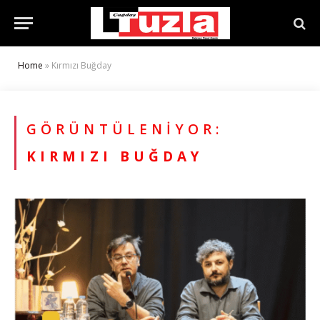
Home
»
Kırmızı Buğday
GÖRÜNTÜLENIYOR:
KIRMIZI BUĞDAY