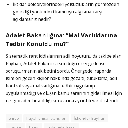
İktidar belediyelerindeki yolsuzlukların görmezden
gelindiği yönündeki kamuoyu algısına karşı
açıklamanız nedir?
Adalet Bakanlığına: “Mal Varlıklarına
Tedbir Konuldu mu?”
Sistematik rant iddialarının adli boyutunu da takibe alan
Bayhan, Adalet Bakanı’na sunduğu önergede ise
soruşturmanın akıbetini sordu. Önergede; raporda
isimleri geçen kişiler hakkında gözaltı, tutuklama, adli
kontrol veya mal varlığına tedbir uygulanıp
uygulanmadığı ve oluşan kamu zararının giderilmesi için
ne gibi adımlar atıldığı sorularına ayrıntılı yanıt istendi.
emep
hayali emsal transferi
İskender Bayhan
manşet
tbmm
tuzla belediyesi