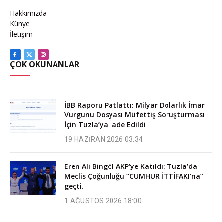
Hakkımızda
Künye
İletişim
Facebook
X
Instagram
ÇOK OKUNANLAR
(Twitter)
İBB Raporu Patlattı: Milyar Dolarlık İmar
Vurgunu Dosyası Müfettiş Soruşturması
İçin Tuzla’ya İade Edildi
19 HAZIRAN 2026 03:34
Eren Ali Bingöl AKP’ye Katıldı: Tuzla’da
Meclis Çoğunluğu “CUMHUR İTTİFAKI’na”
geçti.
1 AĞUSTOS 2026 18:00