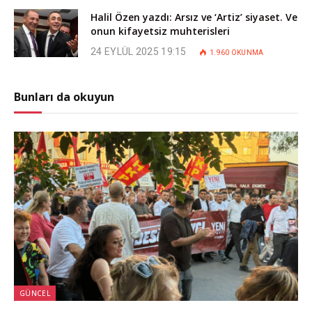
Halil Özen yazdı: Arsız ve ‘Artiz’ siyaset. Ve
onun kifayetsiz muhterisleri
24 EYLÜL 2025 19:15
1.960
OKUNMA
Bunları da okuyun
GÜNCEL