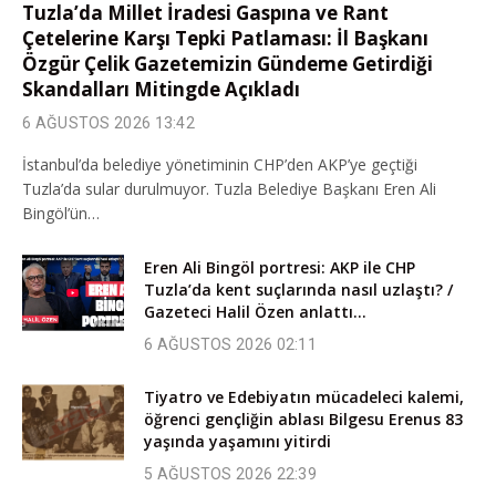
Tuzla’da Millet İradesi Gaspına ve Rant
Çetelerine Karşı Tepki Patlaması: İl Başkanı
Özgür Çelik Gazetemizin Gündeme Getirdiği
Skandalları Mitingde Açıkladı
6 AĞUSTOS 2026 13:42
İstanbul’da belediye yönetiminin CHP’den AKP’ye geçtiği
Tuzla’da sular durulmuyor. Tuzla Belediye Başkanı Eren Ali
Bingöl’ün…
Eren Ali Bingöl portresi: AKP ile CHP
Tuzla’da kent suçlarında nasıl uzlaştı? /
Gazeteci Halil Özen anlattı…
6 AĞUSTOS 2026 02:11
Tiyatro ve Edebiyatın mücadeleci kalemi,
öğrenci gençliğin ablası Bilgesu Erenus 83
yaşında yaşamını yitirdi
5 AĞUSTOS 2026 22:39