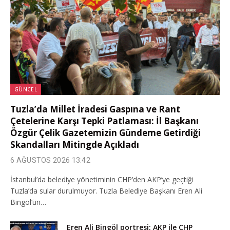
GÜNCEL
Tuzla’da Millet İradesi Gaspına ve Rant
Çetelerine Karşı Tepki Patlaması: İl Başkanı
Özgür Çelik Gazetemizin Gündeme Getirdiği
Skandalları Mitingde Açıkladı
6 AĞUSTOS 2026 13:42
İstanbul’da belediye yönetiminin CHP’den AKP’ye geçtiği
Tuzla’da sular durulmuyor. Tuzla Belediye Başkanı Eren Ali
Bingöl’ün…
Eren Ali Bingöl portresi: AKP ile CHP