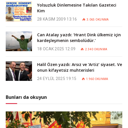
Yolsuzluk Dinlemesine Takılan Gazeteci
Kim
28 KASIM 2009 13:16
3.065
OKUNMA
Can Atalay yazdı: ‘Hrant Dink ülkemiz için
kardeşleşmenin sembolüdür.’
18 OCAK 2025 12:09
2.340
OKUNMA
Halil Özen yazdı: Arsız ve ‘Artiz’ siyaset. Ve
onun kifayetsiz muhterisleri
24 EYLÜL 2025 19:15
1.960
OKUNMA
Bunları da okuyun