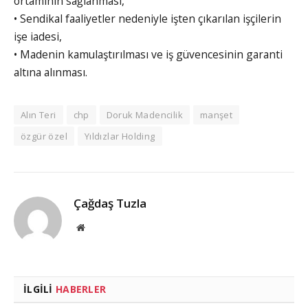
ortamının sağlanması,
• Sendikal faaliyetler nedeniyle işten çıkarılan işçilerin
işe iadesi,
• Madenin kamulaştırılması ve iş güvencesinin garanti
altına alınması.
Alın Teri
chp
Doruk Madencilik
manşet
özgür özel
Yıldızlar Holding
Çağdaş Tuzla
Website
İLGILI
HABERLER