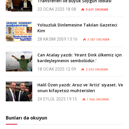
Transferleri ile Büyük Soygun İddiası
23 OCAK 2025 18:08
9.601
OKUNMA
Yolsuzluk Dinlemesine Takılan Gazeteci
Kim
28 KASIM 2009 13:16
3.067
OKUNMA
Can Atalay yazdı: ‘Hrant Dink ülkemiz için
kardeşleşmenin sembolüdür.’
18 OCAK 2025 12:09
2.340
OKUNMA
Halil Özen yazdı: Arsız ve ‘Artiz’ siyaset. Ve
onun kifayetsiz muhterisleri
24 EYLÜL 2025 19:15
1.966
OKUNMA
Bunları da okuyun