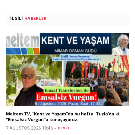
İLGILI
HABERLER
Meltem TV, “Kent ve Yaşam”da bu hafta: Tuzla’da ki
“Emsalsiz Vurgun”u konuşuyoruz.
7 AĞUSTOS 2026 18:46
ÇEVRE