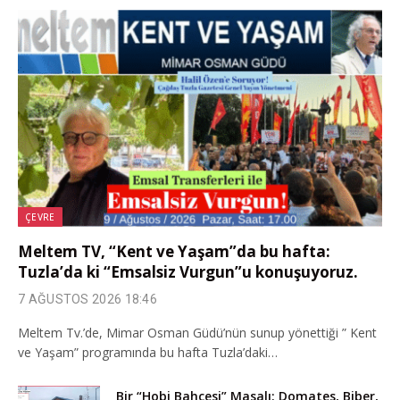
ÇEVRE
Meltem TV, “Kent ve Yaşam”da bu hafta:
Tuzla’da ki “Emsalsiz Vurgun”u konuşuyoruz.
7 AĞUSTOS 2026 18:46
Meltem Tv.’de, Mimar Osman Güdü’nün sunup yönettiği ” Kent
ve Yaşam” programında bu hafta Tuzla’daki…
Bir “Hobi Bahçesi” Masalı: Domates, Biber,