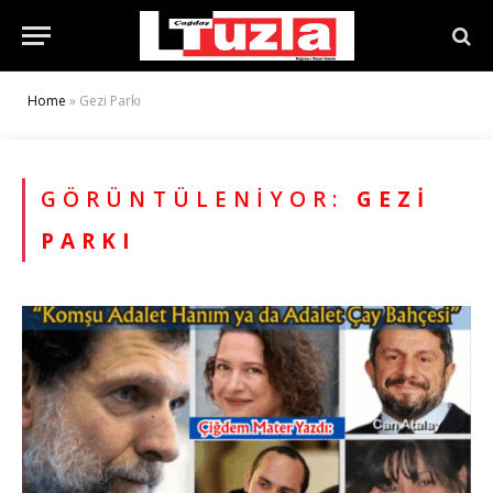
Home
»
Gezi Parkı
GÖRÜNTÜLENIYOR:
GEZI
PARKI