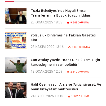
Tuzla Belediyesi’nde Hayali Emsal
Transferleri ile Büyük Soygun İddiası
23 OCAK 2025 18:08
9.602
OKUNMA
Yolsuzluk Dinlemesine Takılan Gazeteci
Kim
28 KASIM 2009 13:16
3.068
OKUNMA
Can Atalay yazdı: ‘Hrant Dink ülkemiz için
kardeşleşmenin sembolüdür.’
18 OCAK 2025 12:09
2.340
OKUNMA
Halil Özen yazdı: Arsız ve ‘Artiz’ siyaset. Ve
onun kifayetsiz muhterisleri
24 EYLÜL 2025 19:15
1.967
OKUNMA