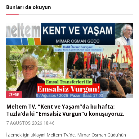
Bunları da okuyun
ÇEVRE
Meltem TV, “Kent ve Yaşam”da bu hafta:
Tuzla’da ki “Emsalsiz Vurgun”u konuşuyoruz.
7 AĞUSTOS 2026 18:46
İzlemek için tıklayın! Meltem Tv.’de, Mimar Osman Güdü’nün